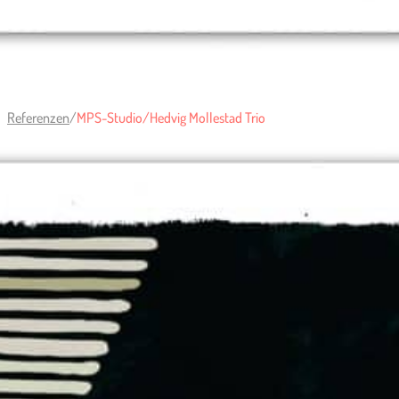
Referenzen
/
MPS-Studio/Hedvig Mollestad Trio
Kunde:
MPS-Studio/Hedvig Mollestad Trio
Umfang:
Plakat DIN A1, Social Media Files, Grafik & Illustration,
Schrift.
Plakat, Flyer und Social Media Files für die
Veranstaltung mit dem norwegischen
Hedvig