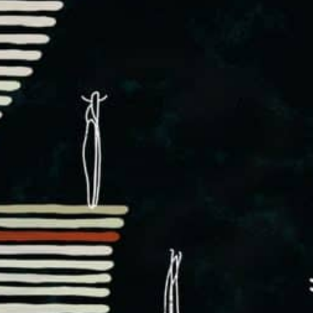
Mollestad Trio
im denkmalgeschützten
MPS-Studio
in Villingen.
Neben der Illustration für das Plakat entwickelte ich
einen eigenen Schriftsatz, den
Hedvig Mollestad Font
:)
MPS-Studio