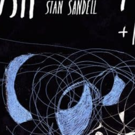
Kratzbild, hier lege ich mit Ölkreide vor und tupfe es
mit schwarzer Ölfarbe zu. Je nach Witterung dauert
der Trocknungsprozess bis man weiterarbeiten kann.
Da ich mich nicht wie bei einer Papierarbeit mit dem
Handballen aufstützen kann, entsteht ein relativ
anarchisch anmutender, freier Strich – hierfür
verwende ich Radiernadeln. Das Finish wurde im
Photoshop zusammengesetzt.
Mit Ölkreide, Radiernadeln &
Photoshop