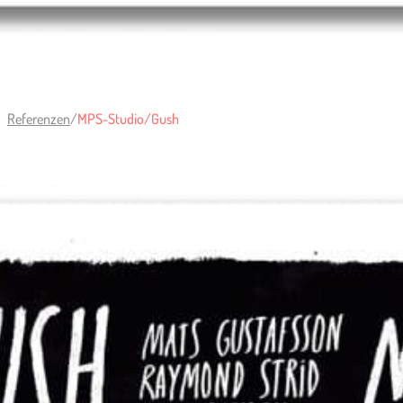
Referenzen
/
MPS-Studio/Gush
Kunde:
MPS-Studio/Gush
Umfang:
Grafik, Illustration, Plakat & Social Media
Für ein Konzert mit der schwedischen Formation
Gush
im
MPS-Studio
Villingen habe ich dieses Plakat
entworfen. Für die Kompostion entwickelte ich ein