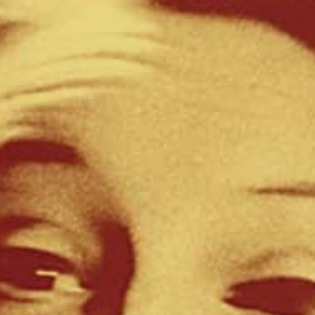
Künstler:innen wie z.B.
Holger Czukay (CAN), Mark
Stewart, Lydia Lunch, Oxbow, Balduin
oder
Soundtrackcompilations wie z.B.
Vampyros Lesbos,
Signor Rossi, La Linea, Beat at Cinecitta, Peter
Thomas Sound Orchester
und viele weitere.
Für fast alle Produktionen habe ich die Plattencover
selbst gestaltet. Das Label wurde mit dem Soundtrack
von
Vampyros Lesbos
international bekannt,
Schwerpunkt Europa, USA und Japan.
Berühmte Regisseure wie
Quentin Tarantino
oder die
Coen Brüder
wurden auf die Musik von Crippled Dick
Hot Wax! aufmerksam. Zu hören z.B. in der Filmmusik
für
Jackie Brown
oder
The Big Lebowsky
.
Über 100 Veröffentlichungen sind bis dato entstanden.
2026 gibt es einen
Relounge
, so sind