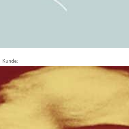
Referenzen
/
Crippled Dick Hot Wax!
Kunde:
Crippled Dick Hot Wax!
Umfang:
Grafik, Produktion, Marketing
1994 gründete ich das Plattenlabel
Crippled Dick Hot
Wax!
, eine musikalisch eklektische Plattform für Re-
Releases, aber auch Label für zeitgenössische