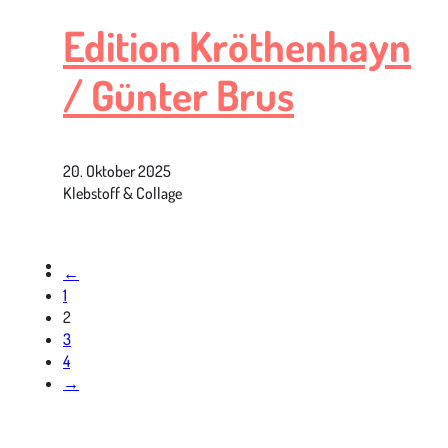
Edition Kröthenhayn
/ Günter Brus
20. Oktober 2025
Klebstoff & Collage
←
1
2
3
4
→